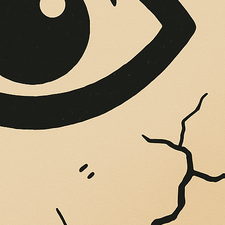
OPERE SUE
Vigliatore, sulle pareti giaccio istantanee,...
 DELLO IONIO IL 
DI ALBERTO POLI