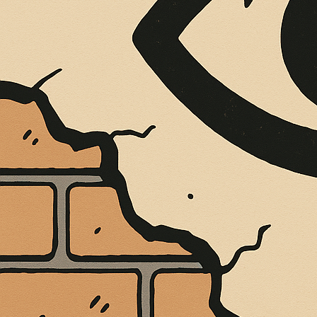
È MORTO MELO FRENI, VIVONO LE 
Antonio Marino
4 Agosto 2026
Cultura e Società
A casa Freni, a pochi passi dal lungomare di Terme 
CONTINUA A LEGGERE
Condividi:
A SANT’ILARIO
PSICOSOCIALE 