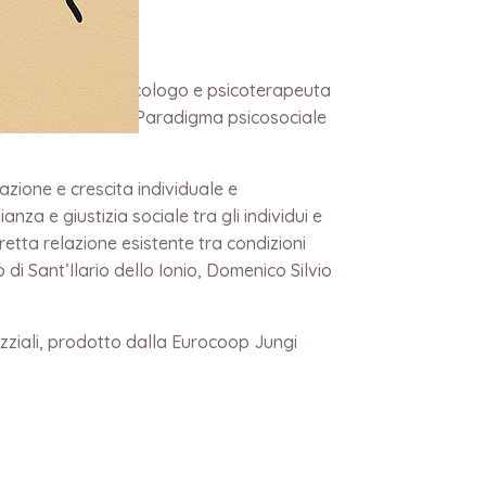
 incontro con lo psicologo e psicoterapeuta
ndimento sul tema “Paradigma psicosociale
zione e crescita individuale e
anza e giustizia sociale tra gli individui e
tretta relazione esistente tra condizioni
i Sant’Ilario dello Ionio, Domenico Silvio
azziali, prodotto dalla Eurocoop Jungi