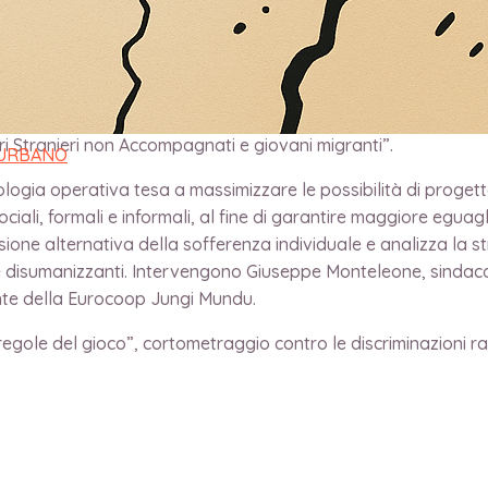
 Eurocoop Jungi Mundu, alla Marina di Sant’Ilario dello Ionio,
progettazione psicosociale” (Leonida Edizioni), con approfo
inori Stranieri non Accompagnati e giovani migranti”.
 URBANO
ogia operativa tesa a massimizzare le possibilità di progetta
ciali, formali e informali, al fine di garantire maggiore eguagli
 visione alternativa della sofferenza individuale e analizza la s
e disumanizzanti. Intervengono Giuseppe Monteleone, sindaco d
ente della Eurocoop Jungi Mundu.
 regole del gioco”, cortometraggio contro le discriminazioni r