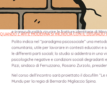
di
direttore
/
3 Luglio 2023
Martedì 4 luglio 2023, alle ore 18.30, nella sede della
Alberto Polito, autore del saggio “Il paradigma e la 
e transculturalità: ricucire le fratture identitarie di M
QUANDO L’ARTE MODERNA SI INCROCIA CON IL DEGRADO
Polito indica nel “paradigma psicosociale” una metodol
comunitaria, utile per lavorare in contesti educativi e so
le differenti parti sociali; lo studio si addentra in una
psicologiche negative e condizioni sociali degradanti 
Pizzi, sindaco di Ferruzzano, Rosario Zurzolo, presid
Nel corso dell’incontro sarà proiettato il docufilm “Le
Mundu per la regia di Bernardo Migliaccio Spina.