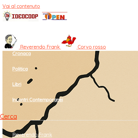
Vai al contenuto
Home
Cultura e società
Reverendo Frank
Corvo rosso
Cronaca
Politica
Libri
Incontri Contemporanei
Cerca
Reverendo Frank