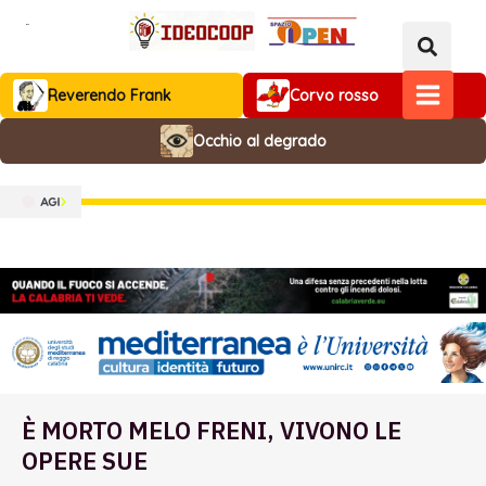
Vai
al
contenuto
Reverendo Frank
Corvo rosso
MAIN
Occhio al degrado
MENU
È MORTO MELO FRENI, VIVONO LE
OPERE SUE