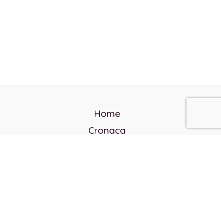
Home
Cronaca
Politica
Cultura e società
Corvo rosso
Reverendo Frank
Libri