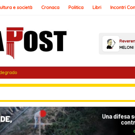
ultura e società
Cronaca
Politica
Libri
Incontri Co
 degrado