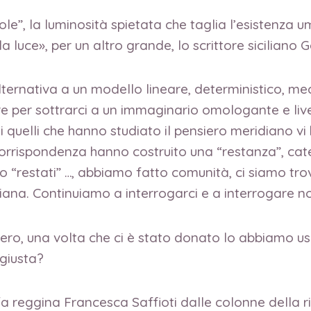
sole”, la luminosità spietata che taglia l’esistenz
e la luce», per un altro grande, lo scrittore siciliano
rnativa a un modello lineare, deterministico, mecc
re per sottrarci a un immaginario omologante e livel
di quelli che hanno studiato il pensiero meridiano 
corrispondenza hanno costruito una “restanza”, cat
o “restati” …, abbiamo fatto comunità, ci siamo tro
a. Continuiamo a interrogarci e a interrogare noi ste
ro, una volta che ci è stato donato lo abbiamo usa
giusta?
fa reggina Francesca Saffioti dalle colonne della 