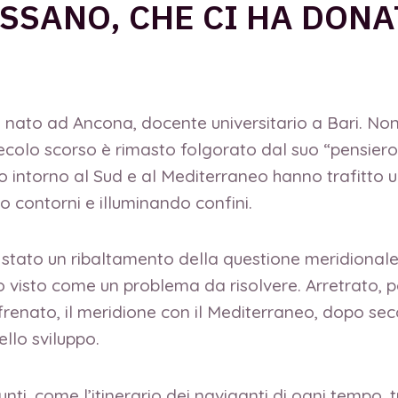
SSANO, CHE CI HA DONA
nato ad Ancona, docente universitario a Bari. Non
secolo scorso è rimasto folgorato dal suo “pensiero
ano intorno al Sud e al Mediterraneo hanno trafitto 
 contorni e illuminando confini.
stato un ribaltamento della questione meridionale, 
o visto come un problema da risolvere. Arretrato, 
frenato, il meridione con il Mediterraneo, dopo seco
llo sviluppo.
ti, come l’itinerario dei naviganti di ogni tempo, tra