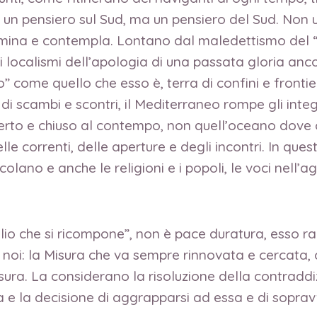
n un pensiero sul Sud, ma un pensiero del Sud. Non
lumina e contempla. Lontano dal maledettismo del “
i localismi dell’apologia di una passata gloria ancor
 come quello che esso è, terra di confini e frontier
, di scambi e scontri, il Mediterraneo rompe gli inte
perto e chiuso al contempo, non quell’oceano dove ci
e correnti, delle aperture e degli incontri. In quest
colano e anche le religioni e i popoli, le voci nell’a
dillio che si ricompone”, non è pace duratura, esso 
n noi: la Misura che va sempre rinnovata e cercata,
isura. La considerano la risoluzione della contrad
 e la decisione di aggrapparsi ad essa e di sopravv