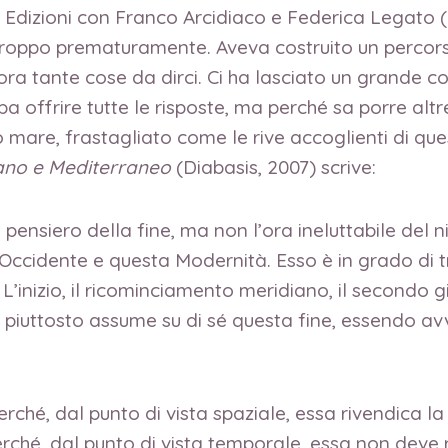
e Edizioni con Franco Arcidiaco e Federica Legato 
roppo prematuramente. Aveva costruito un percorso
a tante cose da dirci. Ci ha lasciato un grande con
a offrire tutte le risposte, ma perché sa porre alt
mare, frastagliato come le rive accoglienti di ques
ano e Mediterraneo
(Diabasis, 2007) scrive:
ensiero della fine, ma non l’ora ineluttabile del n
 Occidente e questa Modernità. Esso è in grado di t
. L’inizio, il ricominciamento meridiano, il secondo 
ia, piuttosto assume su di sé questa fine, essendo av
erché, dal punto di vista spaziale, essa rivendica la
erché, dal punto di vista temporale, essa non deve