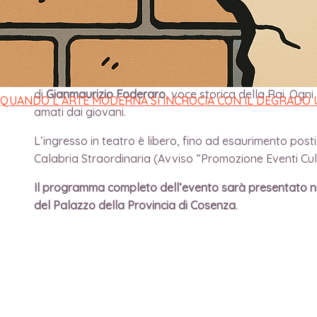
di
direttore
/
24 Ottobre 2023
Dal
26 al 28 ottobre
prossimi si svolgerà al
Teatro Re
partner
RAI
, in diretta streaming su
Rai Radio Tutta Ita
di
Gianmaurizio Foderaro
, voce storica della Rai. Ogni
QUANDO L’ARTE MODERNA SI INCROCIA CON IL DEGRADO
amati dai giovani.
L’ingresso in teatro è libero, fino ad esaurimento posti
Calabria Straordinaria (Avviso “Promozione Eventi Cult
Il programma completo dell’evento sarà presentato n
del Palazzo della Provincia di Cosenza
.