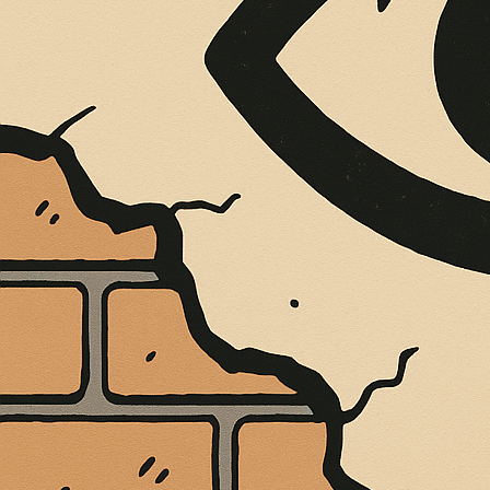
È MORTO MELO FRENI, VIVONO LE 
Antonio Marino
4 Agosto 2026
Cultura e Società
A casa Freni, a pochi passi dal lungomare di Terme 
CONTINUA A LEGGERE
Condividi:
AL TEATRO REN
FESTIVAL DELL