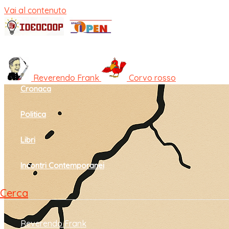
Vai al contenuto
Home
Cultura e società
Reverendo Frank
Corvo rosso
Cronaca
Politica
Libri
Incontri Contemporanei
Cerca
Reverendo Frank