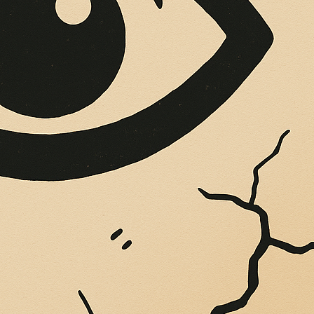
OPERE SUE
Vigliatore, sulle pareti giaccio istantanee,...
DANO DI COSENZA
A NUOVA MUSICA 