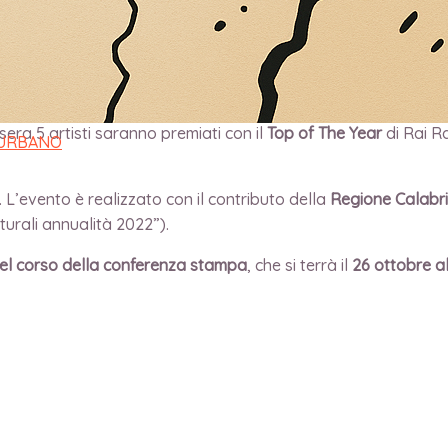
ndano di Cosenza
il
CALABRIA FEST TUTTA ITALIANA
, il
Festiv
liana
, con speciali
Rai Play
e servizi
Rai Italia
trasmessi in tutt
 sera 5 artisti saranno premiati con il
Top of The Year
di Rai Ra
 URBANO
. L’evento è realizzato con il contributo della
Regione Calabr
urali annualità 2022”).
el corso della conferenza stampa
, che si terrà il
26 ottobre al