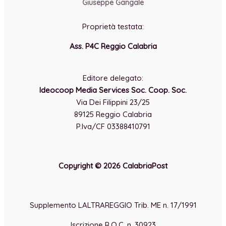
Giuseppe Gangale
Proprietà testata:
Ass. P4C Reggio Calabria
-
Editore delegato:
Ideocoop Media Services Soc. Coop. Soc.
Via Dei Filippini 23/25
89125 Reggio Calabria
P.Iva/CF 03388410791
Copyright © 2026 CalabriaPost
Supplemento LALTRAREGGIO Trib. ME n. 17/1991
Iscrizione R.O.C. n. 30923