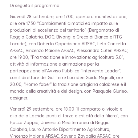
Di seguito il programma:
Giovedì 28 settembre, ore 17.00, apertura manifestazione;
alle ore 17.30 “Cambiamenti climatici ed impatto sulle
produzioni di eccellenza del territorio” (Bergamotto di
Reggio Calabria, DOC: Bivongi e Greco di Bianco e l’ITG
Locride), con Roberto Oppedisano ARSAC, Leto Concetta
ARSAC, Vincenzo Maione ARSAC, Alessandro Cuteri ARSAC;
ore 19.00, “Fra tradizione e innovazione: agricoltura 5.0”,
attività di informazione e animazione per la
partecipazione all’Avviso Pubblico “Intervento Leader”,
con il direttore del Gal Terre Locridee Guido Mignolli; ore
20.00, “Homo faber” la tradizione artigiana calabrese e il
mondo della creatività e del design, con Pasquale Giurleo,
designer.
Venerdì 29 settembre, ore 18.00 “Il comparto olivicolo e
olio della Locride: punti di forza e criticità della filiera”, con
Rocco Zappia, Università Mediterranea di Reggio
Calabria, Lauro Antonio Dipartimento Agricoltura,
Vincenzo Maione ARSAC, Saverio Zavaglia ARSAC; ore