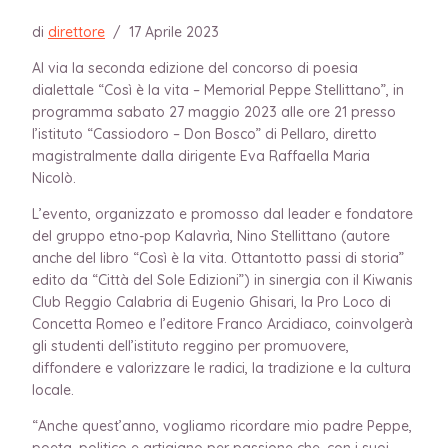
di
direttore
/
17 Aprile 2023
Al via la seconda edizione del concorso di poesia
dialettale “Così è la vita – Memorial Peppe Stellittano”, in
programma sabato 27 maggio 2023 alle ore 21 presso
l’istituto “Cassiodoro – Don Bosco” di Pellaro, diretto
magistralmente dalla dirigente Eva Raffaella Maria
Nicolò.
L’evento, organizzato e promosso dal leader e fondatore
del gruppo etno-pop Kalavrìa, Nino Stellittano (autore
anche del libro “Così è la vita. Ottantotto passi di storia”
edito da “Città del Sole Edizioni”) in sinergia con il Kiwanis
Club Reggio Calabria di Eugenio Ghisari, la Pro Loco di
Concetta Romeo e l’editore Franco Arcidiaco, coinvolgerà
gli studenti dell’istituto reggino per promuovere,
diffondere e valorizzare le radici, la tradizione e la cultura
locale.
“Anche quest’anno, vogliamo ricordare mio padre Peppe,
poeta, politico e artigiano per passione che, con i suoi