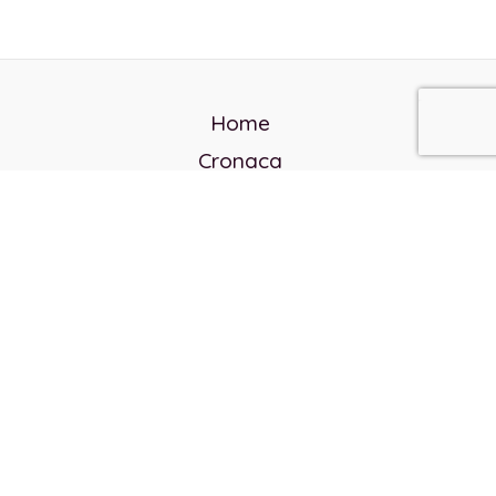
Home
Cronaca
Politica
Cultura e società
Corvo rosso
Reverendo Frank
Libri
Incontri Contemporanei
Chi siamo
Servizi