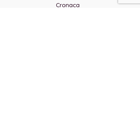
Cronaca
Politica
Cultura e società
Corvo rosso
Reverendo Frank
Libri
Incontri Contemporanei
Chi siamo
Servizi
Privacy Policy
Contatti
Direttore responsabile:
Franco Arcidiaco