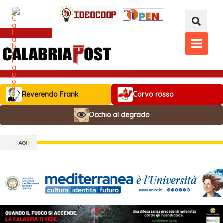
Vai
al
contenuto
MAIN
MENU
Reverendo Frank
Corvo rosso
Occhio al degrado