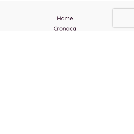
Home
Cronaca
Politica
Cultura e società
Corvo rosso
Reverendo Frank
Libri
Incontri Contemporanei
Chi siamo
Servizi
Privacy Policy
Contatti