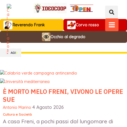
Vai
al
contenuto
Reverendo Frank
Corvo rosso
MAIN
Occhio al degrado
MENU
È MORTO MELO FRENI, VIVONO LE OPERE
SUE
4 Agosto 2026
Antonio Marino
Cultura e Società
A casa Freni, a pochi passi dal lungomare di