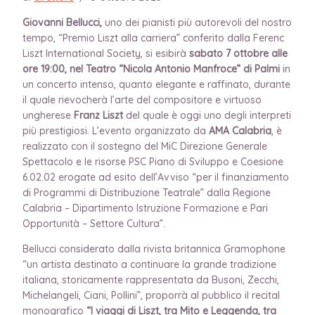
Giovanni Bellucci,
uno dei pianisti più autorevoli del nostro
tempo, “Premio Liszt alla carriera” conferito dalla Ferenc
Liszt International Society, si esibirà
sabato 7
ottobre alle
ore 19:00, nel Teatro “Nicola Antonio Manfroce” di Palmi
in
un concerto intenso, quanto elegante e raffinato, durante
il quale rievocherà l’arte del compositore e virtuoso
ungherese
Franz Liszt
del quale è oggi uno degli interpreti
più prestigiosi. L’evento organizzato da
AMA Calabria
, è
realizzato con il sostegno del MiC Direzione Generale
Spettacolo e le risorse PSC Piano di Sviluppo e Coesione
6.02.02 erogate ad esito dell’Avviso “per il finanziamento
di Programmi di Distribuzione Teatrale” dalla Regione
Calabria – Dipartimento Istruzione Formazione e Pari
Opportunità – Settore Cultura”.
Bellucci considerato dalla rivista britannica Gramophone
“un artista destinato a continuare la grande tradizione
italiana, storicamente rappresentata da Busoni, Zecchi,
Michelangeli, Ciani, Pollini”, proporrà al pubblico il recital
monografico
“I viaggi di Liszt, tra Mito e Leggenda, tra