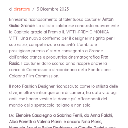
di
direttore
/
5 Dicembre 2023
Ennesimo riconoscimento al talentuoso couturier
Anton
Giulio Grande
. Lo stilista calabrese conquista nuovamente
la Capitale grazie al Premio IL VITTI -PREMIO MONICA
VITTI. Una nuova conferma per il designer insignito per il
suo estro, competenza e creatività. L’ambito e
prestigioso premio e’ stato consegnato a Grande
dall’amica attrice e produttrice cinematografica
Rita
Rusic.
Il couturier dallo scorso anno ricopre anche la
carica di Commissario straordinario della Fondazione
Calabria Film Commission.
Il noto Fashion Designer riconosciuto come lo stilista delle
dive, in oltre venticinque anni di carriera, ha dato vita agli
abiti che hanno vestito le donne più affascinanti del
mondo dello spettacolo italiano e non solo.
Da
Elenoire Casalegno a Sabrina Ferilli, da Anna Falchi,
Alba Parietti a Valeria Marini e ancora Nina Moric,
Manuela Arcuri a Belen Rodriguez
,
a
Claudia Gerini
e non