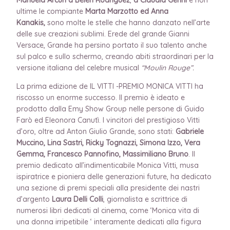
ultime le compiante
Marta Marzotto ed Anna
Kanakis,
sono molte le stelle che hanno danzato nell’arte
delle sue creazioni sublimi. Erede del grande Gianni
Versace, Grande ha persino portato il suo talento anche
sul palco e sullo schermo, creando abiti straordinari per la
versione italiana del celebre musical
“Moulin Rouge”.
La prima edizione de IL VITTI -PREMIO MONICA VITTI ha
riscosso un enorme successo. Il premio è ideato e
prodotto dalla Emy Show Group nelle persone di Guido
Farò ed Eleonora Canutì. I vincitori del prestigioso Vitti
d’oro, oltre ad Anton Giulio Grande, sono stati:
Gabriele
Muccino, Lina Sastri, Ricky Tognazzi, Simona Izzo, Vera
Gemma, Francesco Pannofino, Massimiliano Bruno
. Il
premio dedicato all’indimenticabile Monica Vitti, musa
ispiratrice e pioniera delle generazioni future, ha dedicato
una sezione di premi speciali alla presidente dei nastri
d’argento
Laura Delli Colli
, giornalista e scrittrice di
numerosi libri dedicati al cinema, come ‘Monica vita di
una donna irripetibile ‘ interamente dedicati alla figura