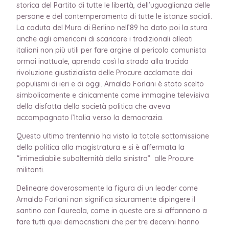
storica del Partito di tutte le libertà, dell’uguaglianza delle
persone e del contemperamento di tutte le istanze sociali.
La caduta del Muro di Berlino nell’89 ha dato poi la stura
anche agli americani di scaricare i tradizionali alleati
italiani non più utili per fare argine al pericolo comunista
ormai inattuale, aprendo così la strada alla trucida
rivoluzione giustizialista delle Procure acclamate dai
populismi di ieri e di oggi. Arnaldo Forlani è stato scelto
simbolicamente e cinicamente come immagine televisiva
della disfatta della società politica che aveva
accompagnato l’Italia verso la democrazia.
Questo ultimo trentennio ha visto la totale sottomissione
della politica alla magistratura e si è affermata la
“irrimediabile subalternità della sinistra” alle Procure
militanti.
Delineare doverosamente la figura di un leader come
Arnaldo Forlani non significa sicuramente dipingere il
santino con l’aureola, come in queste ore si affannano a
fare tutti quei democristiani che per tre decenni hanno