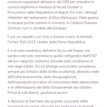
manovre inquietanti all’interno del CSM per impedire la
nomina legittima e meritata di Nicola Gratteri a
Procuratore della Repubblica di Napoli. Poi tutti i dettagli
miliardari del testamento di Silvio Berlusconi. Della guerra
in Ucraina poche colonne in cronaca. In Calabria Roberto
Occhiuto non si candida alle Europee.
E poi un riquadro con foto in bianco e nero di Arnaldo
Forlani 1925-2023, Leader della Prima Repubblica.
È il risvolto mediatico dell’altra faccia del Paese, che
sembra del tutto estranea a quella raffigurata dall’ISTAT
nel suo rapporto statistico annuale sulla condizione di
vita degli italiani. Da cui emerge una società complessa,
sempre più lontana dalle civiltà occidentali, dilaniata dalle
difficoltà economiche, dalle disuguaglianze,
dall’incompiuto processo di costruzione della democrazia
e di affermazione dei diritti fondamentali dei cittadini.
Prima di tutti libertà, giustizia e lavoro.
A distanza di trent’anni da quando una parte della
magistratura venne utilizzata per realizzare un grande