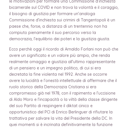
le motivazioni per formare una Commissione d’inchiesta
bicamerale sul COVID e non trova la volontà e il coraggio,
il bisogno di giustizia per formare un’analoga
Commissione d’inchiesta sui crimini di Tangentopoli è un
paese che, forse, a distanza di un trentennio non ha
compiuto pienamente il suo percorso verso la
democrazia, l’equilibrio dei poteri e la giustizia giusta.
Ecco perchè oggi il ricordo di Arnaldo Forlani non può che
avere un significato e un valore più ampio, che renda
realmente omaggio e giustizia all’ultimo rappresentante
di un pensiero e un impegno politico, di cui si era
decretata la fine violenta nel 1992. Anche se occorre
avere la lucidità e l’onestà intellettuale di affermare che il
ruolo storico della Democrazia Cristiana si era
compromesso già nel 1978, con il rapimento e l’uccisione
di Aldo Moro e l’incapacità o la viltà della classe dirigente
del suo Partito di respingere il diktat cinico e
opportunistico del PCI di Enrico Berlinguer di rifiutare la
trattativa per salvare la vita del Presidente della DC. In
quei momenti si è incrinata definitivamente la funzione