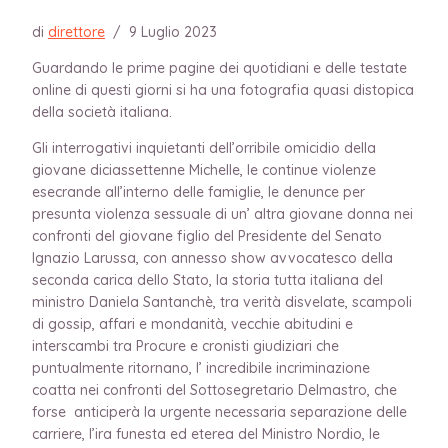
di
direttore
/
9 Luglio 2023
Guardando le prime pagine dei quotidiani e delle testate
online di questi giorni si ha una fotografia quasi distopica
della società italiana.
Gli interrogativi inquietanti dell’orribile omicidio della
giovane diciassettenne Michelle, le continue violenze
esecrande all’interno delle famiglie, le denunce per
presunta violenza sessuale di un’ altra giovane donna nei
confronti del giovane figlio del Presidente del Senato
Ignazio Larussa, con annesso show avvocatesco della
seconda carica dello Stato, la storia tutta italiana del
ministro Daniela Santanchè, tra verità disvelate, scampoli
di gossip, affari e mondanità, vecchie abitudini e
interscambi tra Procure e cronisti giudiziari che
puntualmente ritornano, l’ incredibile incriminazione
coatta nei confronti del Sottosegretario Delmastro, che
forse anticiperà la urgente necessaria separazione delle
carriere, l’ira funesta ed eterea del Ministro Nordio, le