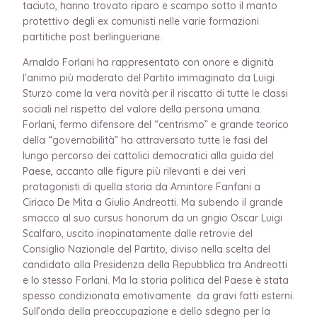
taciuto, hanno trovato riparo e scampo sotto il manto
protettivo degli ex comunisti nelle varie formazioni
partitiche post berlingueriane.
Arnaldo Forlani ha rappresentato con onore e dignità
l’animo più moderato del Partito immaginato da Luigi
Sturzo come la vera novità per il riscatto di tutte le classi
sociali nel rispetto del valore della persona umana.
Forlani, fermo difensore del “centrismo” e grande teorico
della “governabilità” ha attraversato tutte le fasi del
lungo percorso dei cattolici democratici alla guida del
Paese, accanto alle figure più rilevanti e dei veri
protagonisti di quella storia da Amintore Fanfani a
Ciriaco De Mita a Giulio Andreotti. Ma subendo il grande
smacco al suo cursus honorum da un grigio Oscar Luigi
Scalfaro, uscito inopinatamente dalle retrovie del
Consiglio Nazionale del Partito, diviso nella scelta del
candidato alla Presidenza della Repubblica tra Andreotti
e lo stesso Forlani. Ma la storia politica del Paese è stata
spesso condizionata emotivamente da gravi fatti esterni.
Sull’onda della preoccupazione e dello sdegno per la