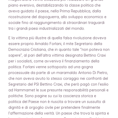
piano eversivo, destabilizzando la classe politica che
aveva guidato il paese, nella Prima Repubblica, dalla
ricostruzione del dopoguerra, allo sviluppo economico e
sociale fino al raggiungimento di straordinari traguardi
tra i grandi paesi industrializzati del mondo.
E la vittima più illustre di quella falsa rivoluzione doveva
essere proprio Arnaldo Forlani, il mite Segretario della
Democrazia Cristiana, che in quanto tale “non poteva non
sapere”, al pari dell’altra vittima designata Bettino Craxi
per i socialisti, come avveniva il finanziamento della
politica. Forlani venne sottoposto ad una gogna
processuale da parte di un maramaldo Antonio Di Pietro,
che non aveva avuto lo stesso coraggio nei confronti del
Segretario del PSI Bettino Craxi, che però pagò con l’esilio
ad Hammamet le sue presunte responsabilità personali e
politiche. Sono pagine su cui la coscienza storica e
politica del Paese non è riuscita a trovare un sussulto di
dignità e di orgoglio civile per pretendere finalmente
l’affermazione della verità. Un paese che trova la spinta e