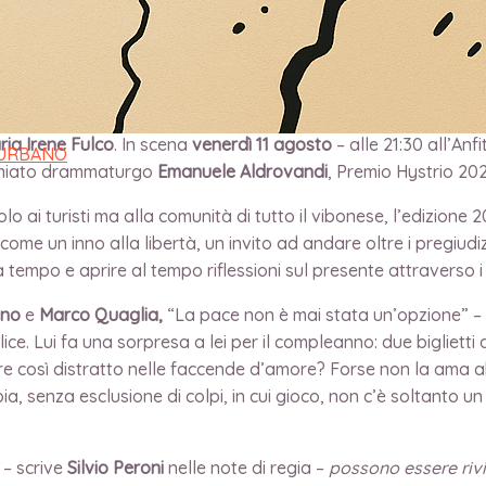
, la rassegna sulla nuova drammaturgia ideata dall’Associazi
ria Irene Fulco
. In scena
venerdì 11 agosto
– alle 21:30 all’An
 URBANO
remiato drammaturgo
Emanuele Aldrovandi
, Premio Hystrio 20
olo ai turisti ma alla comunità di tutto il vibonese, l’edizione
ome un inno alla libertà, un invito ad andare oltre i pregiudiz
 tempo e aprire al tempo riflessioni sul presente attraverso 
ano
e
Marco Quaglia,
“La pace non è mai stata un’opzione” 
. Lui fa una sorpresa a lei per il compleanno: due biglietti a
pre così distratto nelle faccende d’amore? Forse non la ama
ia, senza esclusione di colpi, in cui gioco, non c’è soltanto
– scrive
Silvio Peroni
nelle note di regia –
possono essere rivi