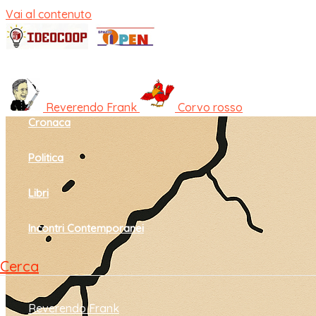
Vai al contenuto
Home
Cultura e società
Reverendo Frank
Corvo rosso
Cronaca
Politica
Libri
Incontri Contemporanei
Cerca
Reverendo Frank