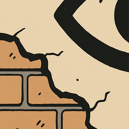
È MORTO MELO FRENI, VIVONO LE 
Antonio Marino
4 Agosto 2026
Cultura e Società
A casa Freni, a pochi passi dal lungomare di Terme 
CONTINUA A LEGGERE
Condividi:
AVVISTAMENTI 
DRAMMATURGIA