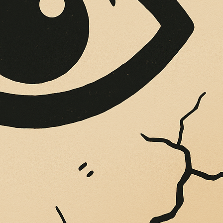
OPERE SUE
Vigliatore, sulle pareti giaccio istantanee,...
TEATRALI PROSEG
 DI ALDOVANDRI