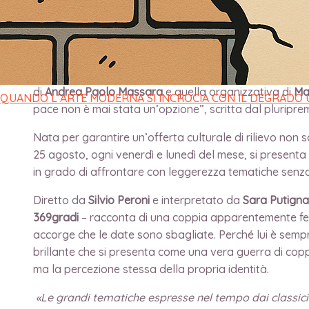
di
direttore
/
9 Agosto 2023
Continuano gli appuntamenti di
Avvistamenti Teatrali
di
Andrea Paolo Massara
e quella organizzativa di
Ma
QUANDO L’ARTE MODERNA SI INCROCIA CON IL DEGRADO
pace non è mai stata un’opzione”, scritta dal plurip
Nata per garantire un’offerta culturale di rilievo non s
25 agosto, ogni venerdì e lunedì del mese, si presenta c
in grado di affrontare con leggerezza tematiche senza
Diretto da
Silvio Peroni
e interpretato da
Sara Putign
369gradi
– racconta di una coppia apparentemente felice
accorge che le date sono sbagliate. Perché lui è sem
brillante che si presenta come una vera guerra di copp
ma la percezione stessa della propria identità.
«Le grandi tematiche espresse nel tempo dai classici