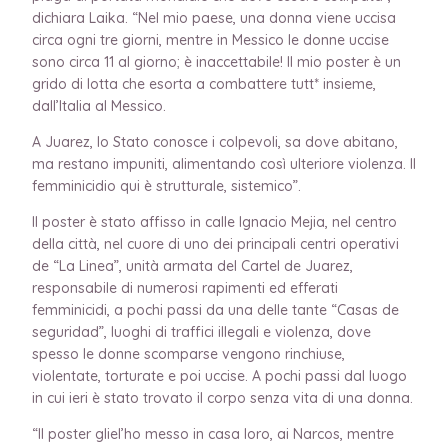
dichiara Laika. “Nel mio paese, una donna viene uccisa
circa ogni tre giorni, mentre in Messico le donne uccise
sono circa 11 al giorno; è inaccettabile! Il mio poster è un
grido di lotta che esorta a combattere tutt* insieme,
dall’Italia al Messico.
A Juarez, lo Stato conosce i colpevoli, sa dove abitano,
ma restano impuniti, alimentando così ulteriore violenza. Il
femminicidio qui è strutturale, sistemico”.
Il poster è stato affisso in calle Ignacio Mejia, nel centro
della città, nel cuore di uno dei principali centri operativi
de “La Linea”, unità armata del Cartel de Juarez,
responsabile di numerosi rapimenti ed efferati
femminicidi, a pochi passi da una delle tante “Casas de
seguridad”, luoghi di traffici illegali e violenza, dove
spesso le donne scomparse vengono rinchiuse,
violentate, torturate e poi uccise. A pochi passi dal luogo
in cui ieri è stato trovato il corpo senza vita di una donna.
“Il poster gliel’ho messo in casa loro, ai Narcos, mentre