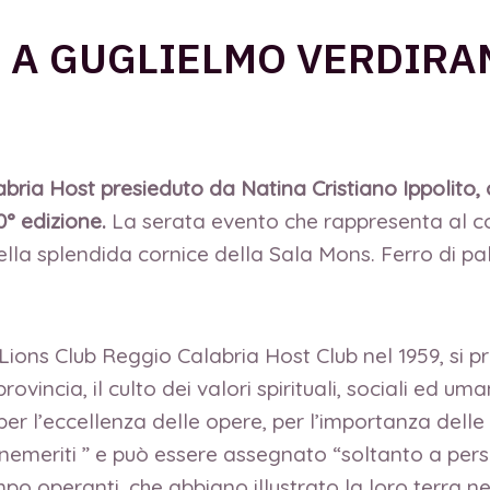
 A GUGLIELMO VERDIRA
ria Host presieduto da Natina Cristiano Ippolito, c
0° edizione.
La serata evento che rappresenta al co
 nella splendida cornice della Sala Mons. Ferro di p
l Lions Club Reggio Calabria Host Club nel 1959, si 
rovincia, il culto dei valori spirituali, sociali ed u
 per l’eccellenza delle opere, per l’importanza delle 
nemeriti ” e può essere assegnato “soltanto a perso
po operanti, che abbiano illustrato la loro terra ne