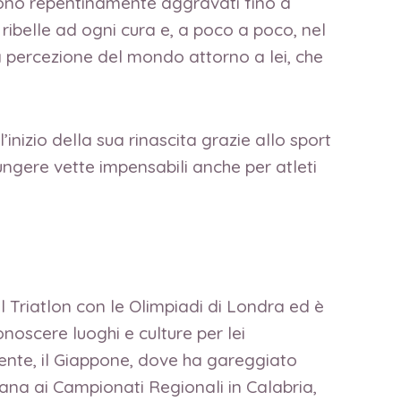
 sono repentinamente aggravati fino a
 ribelle ad ogni cura e, a poco a poco, nel
la percezione del mondo attorno a lei, che
zio della sua rinascita grazie allo sport
ungere vette impensabili anche per atleti
l Triatlon con le Olimpiadi di Londra ed è
noscere luoghi e culture per lei
mente, il Giappone, dove ha gareggiato
 rana ai Campionati Regionali in Calabria,