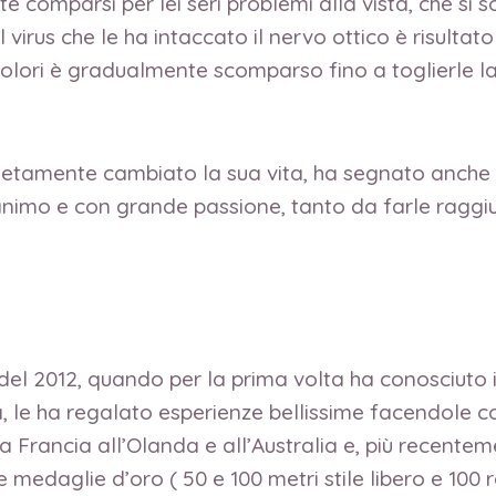
 comparsi per lei seri problemi alla vista, che si
virus che le ha intaccato il nervo ottico è risultato
i colori è gradualmente scomparso fino a toglierle 
mente cambiato la sua vita, ha segnato anche l’ini
d’animo e con grande passione, tanto da farle raggi
del 2012, quando per la prima volta ha conosciuto i
, le ha regalato esperienze bellissime facendole co
 Francia all’Olanda e all’Australia e, più recente
e medaglie d’oro ( 50 e 100 metri stile libero e 100