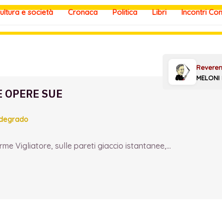
ultura e società
Cronaca
Politica
Libri
Incontri Co
E OPERE SUE
 degrado
e Vigliatore, sulle pareti giaccio istantanee,...