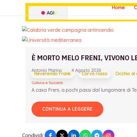
Vai
Home
C
al
contenuto
È MORTO MELO FRENI, VIVONO L
Antonio Marino
4 Agosto 2026
Reverendo Frank
Corvo rosso
Occhio al
Cultura e Società
A casa Freni, a pochi passi dal lungomare di Term
CONTINUA A LEGGERE
Condividi: