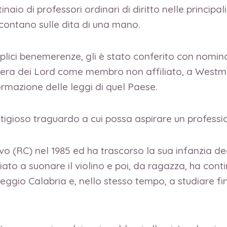
tinaio di professori ordinari di diritto nelle principa
 contano sulle dita di una mano.
lici benemerenze, gli è stato conferito con nomina 
amera dei Lord come membro non affiliato, a Westmi
formazione delle leggi di quel Paese.
tigioso traguardo a cui possa aspirare un professi
vo (RC) nel 1985 ed ha trascorso la sua infanzia de
ato a suonare il violino e poi, da ragazza, ha conti
ggio Calabria e, nello stesso tempo, a studiare fin