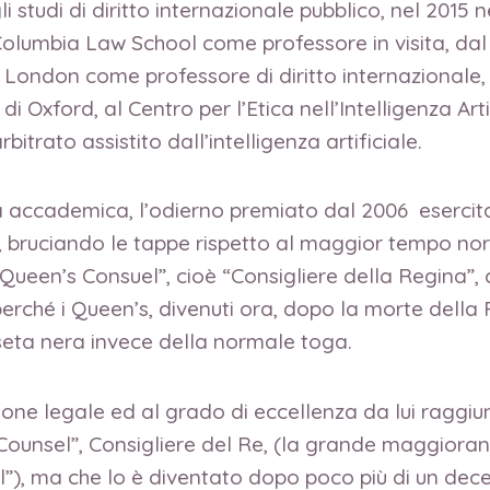
li studi di diritto internazionale pubblico, nel 201
Columbia Law School come professore in visita, dal 
 of London come professore di diritto internazional
 di Oxford, al Centro per l’Etica nell’Intelligenza Art
itrato assistito dall’intelligenza artificiale.
 accademica, l’odierno premiato dal 2006 esercit
19, bruciando le tappe rispetto al maggior tempo n
ueen’s Consuel”, cioè “Consigliere della Regina”, 
erché i Queen’s, divenuti ora, dopo la morte della R
i seta nera invece della normale toga.
ione legale ed al grado di eccellenza da lui raggiu
 Counsel”, Consigliere del Re, (la grande maggioranz
”), ma che lo è diventato dopo poco più di un decen