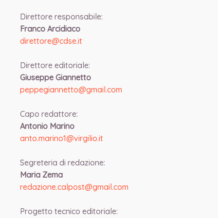
Direttore responsabile:
Franco Arcidiaco
direttore@cdse.it
-
Direttore editoriale:
Giuseppe Giannetto
peppegiannetto@gmail.com
-
Capo redattore:
Antonio Marino
anto.marino1@virgilio.it
-
Segreteria di redazione:
Maria Zema
redazione.calpost@
gmail.com
-
Progetto tecnico editoriale: