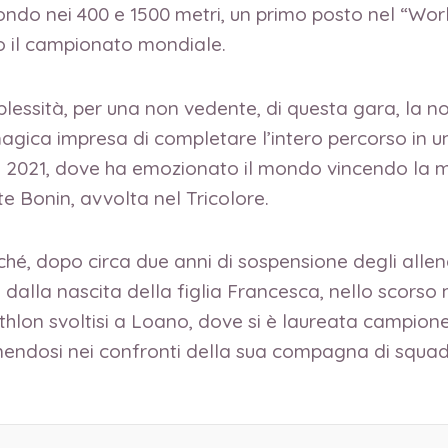
ndo nei 400 e 1500 metri, un primo posto nel “World
po il campionato mondiale.
ssità, per una non vedente, di questa gara, la nos
magica impresa di completare l’intero percorso in un
el 2021, dove ha emozionato il mondo vincendo la m
e Bonin, avvolta nel Tricolore.
é, dopo circa due anni di sospensione degli allen
o dalla nascita della figlia Francesca, nello scors
athlon svoltisi a Loano, dove si è laureata campion
ponendosi nei confronti della sua compagna di squadr