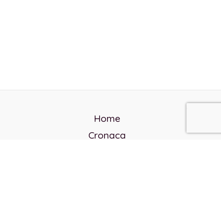
Home
Cronaca
Politica
Cultura e società
Corvo rosso
Reverendo Frank
Libri