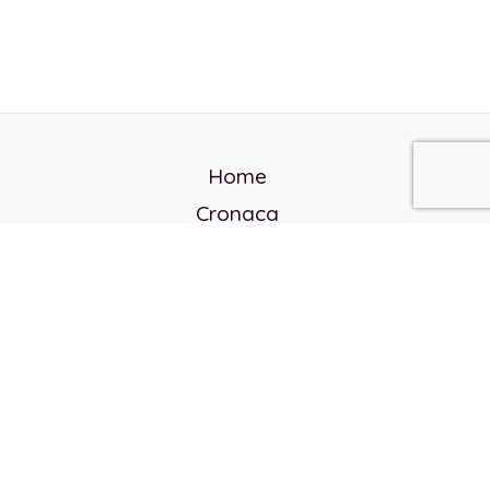
Home
Cronaca
Politica
Cultura e società
Corvo rosso
Reverendo Frank
Libri
Incontri Contemporanei
Chi siamo