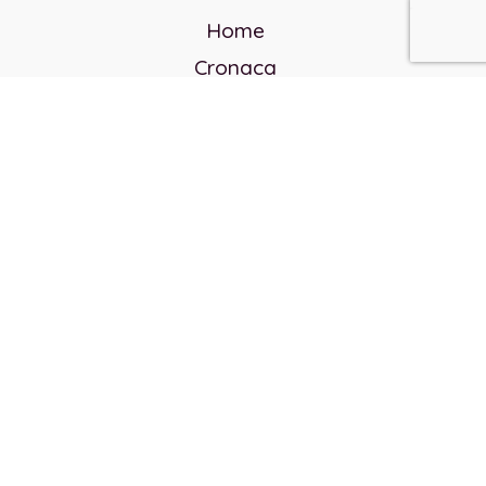
Home
Cronaca
Politica
Cultura e società
Corvo rosso
Reverendo Frank
Libri
Incontri Contemporanei
Chi siamo
Servizi
Privacy Policy
Contatti
Direttore responsabile: