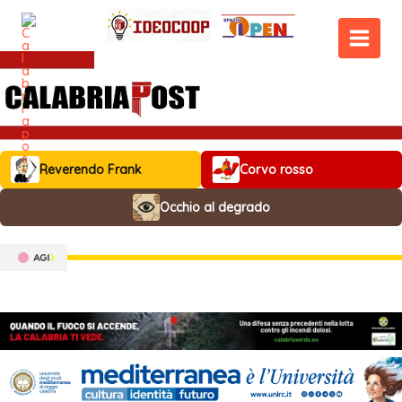
Vai
al
contenuto
MAIN
MEN
Reverendo Frank
Corvo rosso
Occhio al degrado