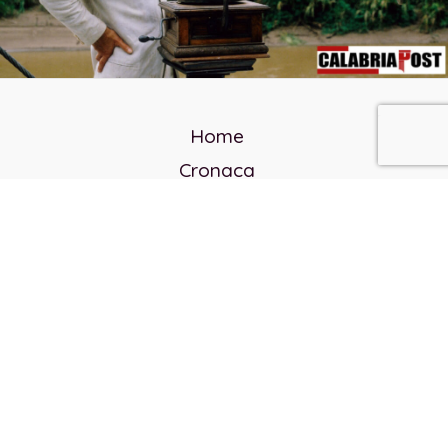
Home
Cronaca
Politica
Cultura e società
Corvo rosso
Reverendo Frank
Libri
Incontri Contemporanei
Chi siamo
Servizi