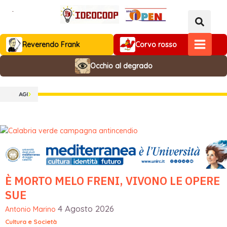
Vai
al
contenuto
Reverendo Frank
Corvo rosso
MAIN
Occhio al degrado
MENU
È MORTO MELO FRENI, VIVONO LE OPERE
SUE
4 Agosto 2026
Antonio Marino
Cultura e Società