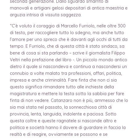
seconda generazione. Dallo sguardo smarrito di
manovali e artigiani gelosi depositari di antica maestria e
arguzia intrisa di vissuta saggezza.
“C’è voluto il coraggio di Marcello Furriolo, nelle oltre 300
di testo, per raccogliere tutto lo sdegno, ma anche tutto
l’amore per uno spreco che è davanti agli occhi di tutti da
tempo. E Furriolo, che di questa città è stato sindaco, sa
bene di cosa si sta parlando – scrive il giornalista Filippo
Veltri nella prefazione del libro -. Un piccolo mondo antico
dietro il quale si nascondeva e continua a nascondersi un
connubio a volte malato tra professioni, affari, politica,
impresa e anche criminalità. Fare finta che non ci sia
questo significa rimandare tutto alle inchieste della
magistratura e mettere la testa sotto la sabbia per fare
finta di non vedere. Catanzaro non è più, ammesso che lo
sia mai stata nel passato, la sonnecchiosa città di
provincia, lenta, languida, indolente e paciosa. Sotto
questa coltre e queste ragnatele si nasconde altro e
politica e società hanno il dovere di guardare in faccia la
realtà e di reagire, ovviamente se possono e se