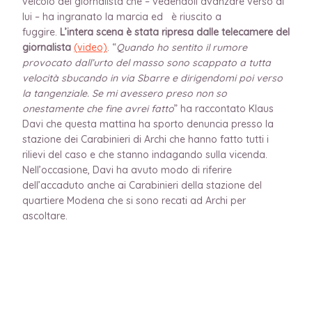
veicolo del giornalista che – vedendoli avanzare verso di
lui – ha ingranato la marcia ed è riuscito a
fuggire.
L’intera scena è stata ripresa dalle telecamere del
giornalista
(video)
. “
Quando ho sentito il rumore
provocato dall’urto del masso sono scappato a tutta
velocità sbucando in via Sbarre e dirigendomi poi verso
la tangenziale. Se mi avessero preso non so
onestamente che fine avrei fatto
” ha raccontato Klaus
Davi che questa mattina ha sporto denuncia presso la
stazione dei Carabinieri di Archi che hanno fatto tutti i
rilievi del caso e che stanno indagando sulla vicenda.
Nell’occasione, Davi ha avuto modo di riferire
dell’accaduto anche ai Carabinieri della stazione del
quartiere Modena che si sono recati ad Archi per
ascoltare.