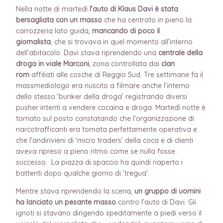
Nella notte di martedì
l’auto di Klaus Davi è stata
bersagliata con un masso
che ha centrato in pieno la
carrozzeria lato guida,
mancando di poco il
giornalista
, che si trovava in quel momento all’interno
dell’abitacolo. Davi stava riprendendo una
centrale della
droga in viale Marconi
, zona controllata dai
clan
rom
affiliati alle cosche di Reggio Sud. Tre settimane fa il
massmediologo era riuscito a filmare anche l’interno
dello stesso ‘bunker della droga’ registrando diversi
pusher intenti a vendere cocaina e droga. Martedì notte è
tornato sul posto constatando che l’organizzazione di
narcotrafficanti era tornata perfettamente operativa e
che l’andirivieni di ‘micro traders’ della coca e di clienti
aveva ripreso a pieno ritmo come se nulla fosse
successo. La piazza di spaccio ha quindi riaperto i
battenti dopo qualche giorno di ‘tregua’.
Mentre stava riprendendo la scena,
un gruppo di uomini
ha lanciato un pesante masso
contro l’auto di Davi. Gli
ignoti si stavano dirigendo speditamente a piedi verso il