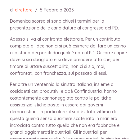
di
direttore
/
5 Febbraio 2023
Domenica scorsa si sono chiusi i termini per la
presentazione delle candidature al congresso del PD.
Adesso si va al confronto elettorale. Per un contributo
completo di idee non ci si può esimere dal fare un cenno
alla storia dei partiti dai quali è nato il PD. Occorre capire
dove si sia sbagliato e si deve prendere atto che, per
timore di urtare suscettibilità, non ci si sia, mai,
confrontati, con franchezza, sul passato di essi.
Per oltre un ventennio la sinistra italiana, insieme ai
cosiddetti ceti produttivi e cioè Confindustria, hanno
costantemente cannoneggiato contro le politiche
assistenzialistiche poste in essere dai governi
democristiani. In particolare, il sud è stato vittima di
questa guerra senza quartiere scatenata in maniera
incrociata contro tutto quello che non era fabbriche e
grandi agglomerati industriali. Gli industriali per
accaparrarsi sempre di più le risorse statali, la sinistra che