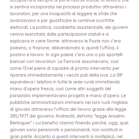
si sentiva incorporata nei processi produttivi attraverso i
lavoratori, per una incapacità di leggere le sfide che
avanzavano e per giustificare le continue sconfitte
elettorali. La politica, cosiddetta assistenziale, dei governi
veniva esercitata dalle partecipazioni statali e si
esplicava in varie forme: attraverso le Poste non c’era
paesino, o frazione, abbandonato e, quindi l’ufficio, il
postino e lavoro. In ogni paese c’era uno o più sportelli
bancari con lavoratori. Le Ferrovie assumevano, così
come l’Enel piena di squadre di pronto intervento per
riparare immediatamente i vecchi pali della luce. La SIP
espandeva i telefoni in tutte le aree rurali immettendo
mano d’opera fresca, così come altri soggetti del
parastato implementavano progetti e mano d’opera. Le
pubbliche amministrazioni immisero nei loro ruoli migliaia
di giovani attraverso l’ufficio del lavoro grazie alla legge
285/1977 del governo Andreotti, definita “legge Anselmi-
Berlinguer” i cui benefici stanno finendo perché, oggi, quei
giovani sono pensionati o pensionandi, non sostituiti in
gran parte. Accanto a questi interventi si moltiplicò, nel