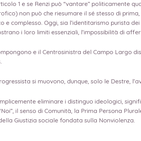
 Articolo 1 e se Renzi può “vantare” politicamente q
rofico) non può che riesumare il sé stesso di prima, 
 e complesso. Oggi, sia l’identitarismo purista dei S
trano i loro limiti essenziali, l’impossibilità di af
icompongono e il Centrosinistra del Campo Largo d
.
ogressista si muovono, dunque, solo le Destre, l’a
semplicemente eliminare i distinguo ideologici, signi
oi”, il senso di Comunità, la Prima Persona Plurale 
e della Giustizia sociale fondata sulla Nonviolenza.