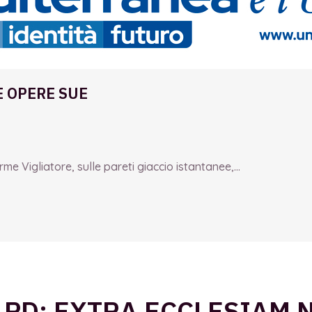
E OPERE SUE
e Vigliatore, sulle pareti giaccio istantanee,...
 PD: EXTRA ECCLESIAM 