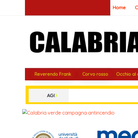
Vai
Home
C
al
contenuto
Reverendo Frank
Corvo rosso
Occhio al