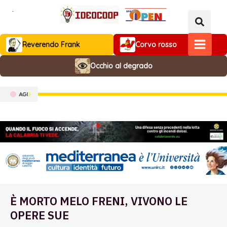
Vai
al
contenuto
Reverendo Frank
Corvo rosso
MAIN
Occhio al degrado
MENU
È MORTO MELO FRENI, VIVONO LE
OPERE SUE