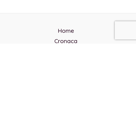
Home
Cronaca
Politica
Cultura e società
Corvo rosso
Reverendo Frank
Libri
Incontri Contemporanei
Chi siamo
Servizi
Privacy Policy