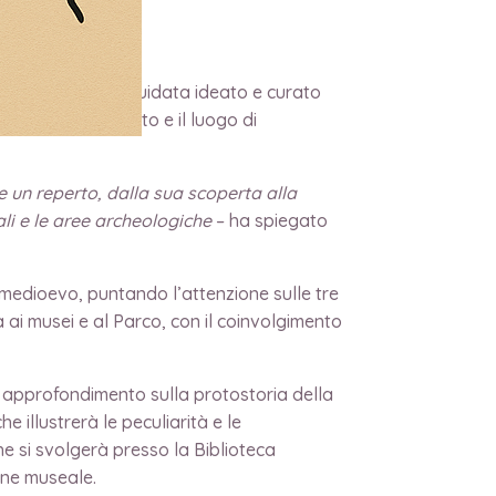
ncontri con visita guidata ideato e curato
porto tra il reperto e il luogo di
e un reperto, dalla sua scoperta alla
li e le aree archeologiche
– ha spiegato
l medioevo, puntando l’attenzione sulle tre
ai musei e al Parco, con il coinvolgimento
approfondimento sulla protostoria della
he illustrerà le peculiarità e le
che si svolgerà presso la Biblioteca
one museale.