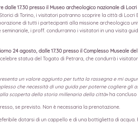
ire dalle 17.30 presso il Museo archeologico nazionale di Locri E
orici di Torino, i visitatori potranno scoprire la città di Locri
borazione di tutti i partecipanti alla missione archeologica uni
minariale, i proff. condurranno i visitatori in una visita gui
iorno 24 agosto, dalle 17.30 presso il Complesso Museale del
lla celebre statua del Togato di Petrara, che condurrà i visitat
resenta un valore aggiunto per tutta la rassegna e mi auguro
plesso che necessità di una guida per poterne cogliere gli as
la scoperta della storia millenaria della città
» ha concluso 
ingresso, se previsto. Non è necessaria la prenotazione.
feribile dotarsi di un cappello e di una bottiglietta di acqua. 