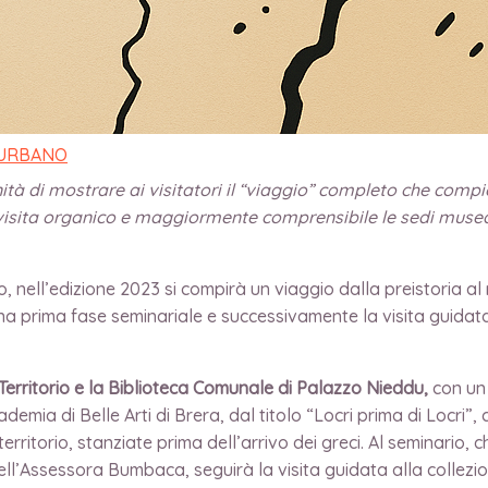
ri tra Parco e Musei. Dallo scavo alla collezione” il ciclo di i
i avvicinare al pubblico alle collezioni museali, ricucendo il rap
 URBANO
tà di mostrare ai visitatori il “viaggio” completo che compi
visita organico e maggiormente comprensibile le sedi musea
, nell’edizione 2023 si compirà un viaggio dalla preistoria a
a prima fase seminariale e successivamente la visita guidata 
l Territorio e la Biblioteca Comunale di Palazzo Nieddu,
con un 
ademia di Belle Arti di Brera, dal titolo “Locri prima di Locri”, c
territorio, stanziate prima dell’arrivo dei greci. Al seminario, 
l’Assessora Bumbaca, seguirà la visita guidata alla collezi