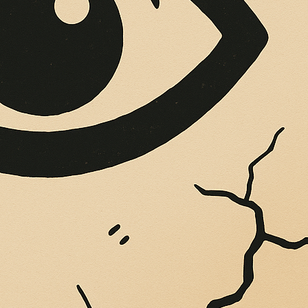
OPERE SUE
Vigliatore, sulle pareti giaccio istantanee,...
LLA COLLEZIONE.
TI A LOCRI EPIZ