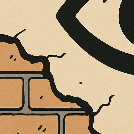
È MORTO MELO FRENI, VIVONO LE 
Antonio Marino
4 Agosto 2026
Cultura e Società
A casa Freni, a pochi passi dal lungomare di Terme 
CONTINUA A LEGGERE
Condividi:
DALLO SCAVO A
INCONTRI GUIDA