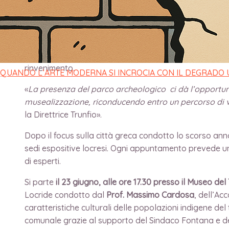
di
direttore
/
26 Giugno 2023
Visto il successo dello scorso anno, torna “Locri Epizefi
dalla Direttrice Elena Trunfio. L’iniziativa ha lo scopo d
rinvenimento.
QUANDO L’ARTE MODERNA SI INCROCIA CON IL DEGRADO
«
La presenza del parco archeologico ci dà l’opportuni
musealizzazione, riconducendo entro un percorso di 
la Direttrice Trunfio».
Dopo il focus sulla città greca condotto lo scorso anno
sedi espositive locresi. Ogni appuntamento prevede un
di esperti.
Si parte
il 23 giugno, alle ore 17.30 presso il Museo de
Locride condotto dal
Prof. Massimo Cardosa
, dell’Acc
caratteristiche culturali delle popolazioni indigene del 
comunale grazie al supporto del Sindaco Fontana e del