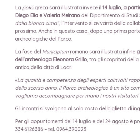
La
polis
greca sarà illustrata invece il
14 luglio, a part
Diego Elia e Valeria Meirano
del Dipartimento di Studi St
dalla bianca cima”;
l’intervento si avvarrà della colla
prossimo. Anche in questo caso, dopo una prima parte se
archeologiche del Parco.
La fase del
Municipium
romano sarà illustrata infine
g
dell’archeologa Eleonora Grillo
, tra gli scopritori de
antica della città di Locri.
«
La qualità e competenza degli esperti coinvolti rapp
dello scorso anno. Il Parco archeologico è un sito com
vogliamo accompagnare per mano i nostri visitatori al
Gli incontri si svolgono al solo costo del biglietto di 
Per gli appuntamenti del 14 luglio e del 24 agosto è pre
334.6126386 – tel. 0964.390023