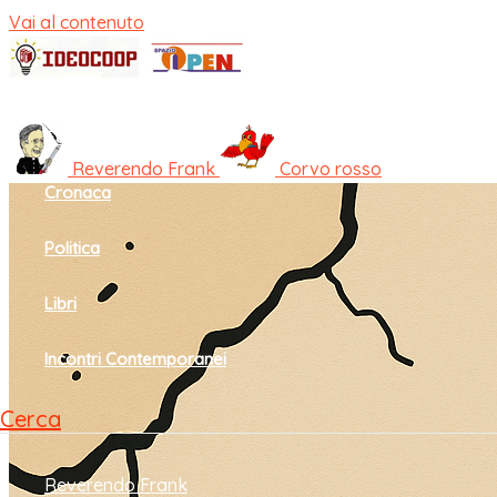
Vai al contenuto
Home
Cultura e società
Reverendo Frank
Corvo rosso
Cronaca
Politica
Libri
Incontri Contemporanei
Cerca
Reverendo Frank