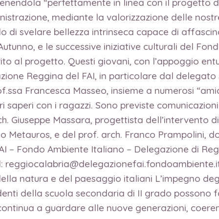
tenendola “perfettamente in linea con il progetto di 
istrazione, mediante la valorizzazione delle nostre 
 di svelare bellezza intrinseca capace di affascinar
i Autunno, e le successive iniziative culturali del
erito al progetto. Questi giovani, con l’appoggio e
zione Reggina del FAI, in particolare dal delegato 
f.ssa Francesca Masseo, insieme a numerosi “amici” 
pri saperi con i ragazzi. Sono previste comunicazio
ch. Giuseppe Massara, progettista dell’intervento di 
seo Metauros, e del prof. arch. Franco Prampolini, 
 FAI – Fondo Ambiente Italiano – Delegazione di Reg
ail: reggiocalabria@delegazionefai.fondoambiente.i
 della natura e del paesaggio italiani L’impegno degl
denti della scuola secondaria di II grado possono fa
 FAI continua a guardare alle nuove generazioni, co