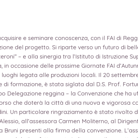
acquisire e seminare conoscenza, con il FAI di Regg
azione del progetto. Si riparte verso un futuro di bel
oni” – e alla sinergia tra l’Istituto di Istruzione Su
, in occasione delle prossime Giornate FAI d’Autun
luoghi legata alle produzioni locali. Il 20 settembre 
 di formazione, è stata siglata dal D.S. Prof. Fort
po Delegazione reggina – la Convenzione che ha u
corso che doterà la città di una nuova e vigorosa c
adini. Un particolare ringraziamento è stato rivolt
lessio, all’assessora Carmen Moliterno, al Dirigent
 Bruni presenti alla firma della convenzione. L’ass