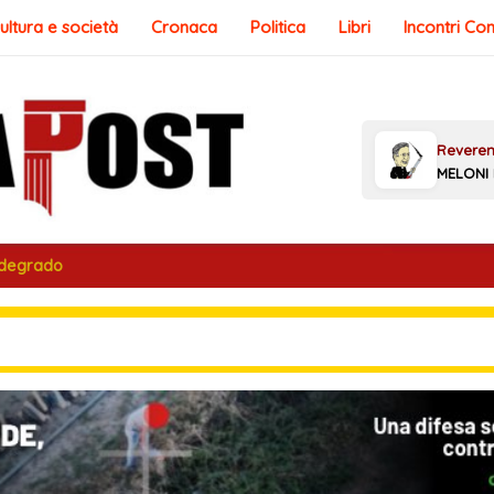
ultura e società
Cronaca
Politica
Libri
Incontri Co
 degrado