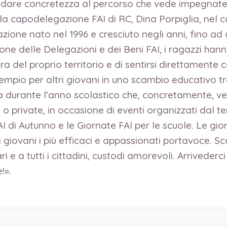
 dare concretezza al percorso che vede impegnate co
 la capodelegazione FAI di RC, Dina Porpiglia, nel 
zione nato nel 1996 e cresciuto negli anni, fino ad
ione delle Delegazioni e dei Beni FAI, i ragazzi ha
a del proprio territorio e di sentirsi direttamente co
pio per altri giovani in uno scambio educativo tra
durante l’anno scolastico che, concretamente, ved
 private, in occasione di eventi organizzati dal terr
AI di Autunno e le Giornate FAI per le scuole. Le g
 giovani i più efficaci e appassionati portavoce. Sc
ari e a tutti i cittadini, custodi amorevoli. Arriveder
!».