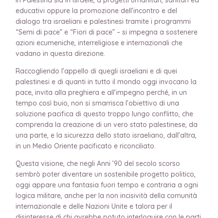
educativi oppure la promozione dell’incontro e del
dialogo tra israeliani e palestinesi tramite i programmi
“Semi di pace” e “Fiori di pace” – si impegna a sostenere
azioni ecumeniche, interreligiose e internazionali che
vadano in questa direzione.
Raccogliendo l’appello di quegli israeliani e di quei
palestinesi e di quanti in tutto il mondo oggi invocano la
pace, invita alla preghiera e all’impegno perché, in un
tempo così buio, non si smarrisca l’obiettivo di una
soluzione pacifica di questo troppo lungo conflitto, che
comprenda la creazione di un vero stato palestinese, da
una parte, e la sicurezza dello stato israeliano, dall’altra,
in un Medio Oriente pacificato e riconciliato.
Questa visione, che negli Anni ’90 del secolo scorso
sembrò poter diventare un sostenibile progetto politico,
oggi appare una fantasia fuori tempo e contraria a ogni
logica militare, anche per la non incisività della comunità
internazionale e delle Nazioni Unite e talora per il
disinteresse di chi avrebbe potuto interloquire con le parti