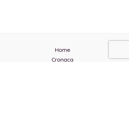
Home
Cronaca
Politica
Cultura e società
Corvo rosso
Reverendo Frank
Libri
Incontri Contemporanei
Chi siamo