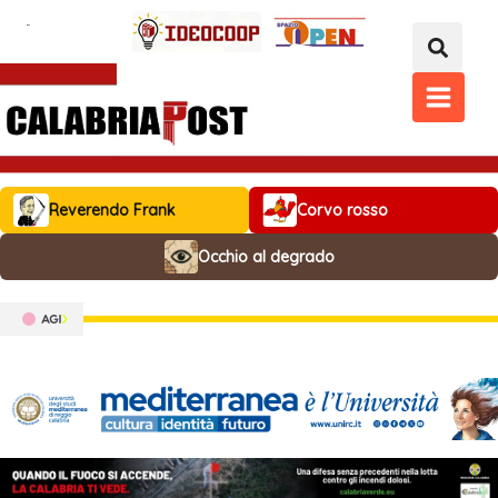
Vai
al
contenuto
MAIN
MENU
Reverendo Frank
Corvo rosso
Occhio al degrado