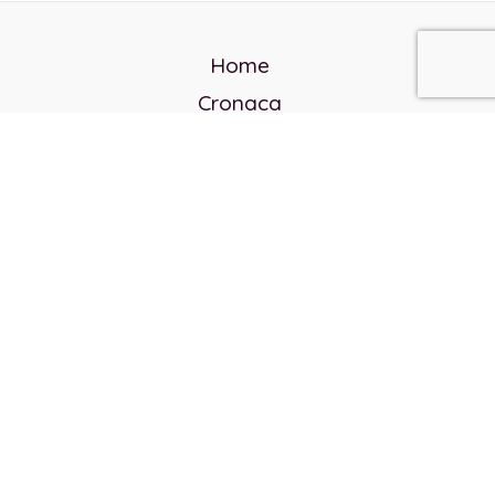
Home
Cronaca
Politica
Cultura e società
Corvo rosso
Reverendo Frank
Libri
Incontri Contemporanei
Chi siamo
Servizi
Privacy Policy
Contatti