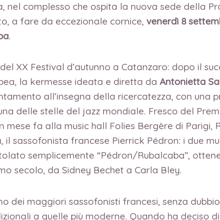
za, nel complesso che ospita la nuova sede della P
to, a fare da eccezionale cornice,
venerdì 8 settem
ba
.
te del XX Festival d’autunno a Catanzaro: dopo il s
pea, la kermesse ideata e diretta da
Antonietta S
ntamento all’insegna della ricercatezza, con una pr
na delle stelle del jazz mondiale. Fresco del Prem
 mese fa alla music hall Folies Bergère di Parigi,
 il sassofonista francese Pierrick Pédron: i due mus
ntitolato semplicemente “Pédron/Rubalcaba”, ottene
mo secolo, da Sidney Bechet a Carla Bley.
o dei maggiori sassofonisti francesi, senza dubbio tra
adizionali a quelle più moderne. Quando ha deciso d