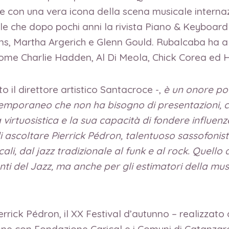
e con una vera icona della scena musicale internaz
tale che dopo pochi anni la rivista Piano & Keyboar
Evans, Martha Argerich e Glenn Gould. Rubalcaba ha 
ti come Charlie Hadden, Al Di Meola, Chick Corea ed
 il direttore artistico Santacroce -,
è un onore po
ntemporaneo che non ha bisogno di presentazioni, 
virtuosistica e la sua capacità di fondere influenz
 ascoltare Pierrick Pédron, talentuoso sassofonista
icali, dal jazz tradizionale al funk e al rock. Quell
i del Jazz, ma anche per gli estimatori della mus
rick Pédron, il XX Festival d’autunno – realizzato c