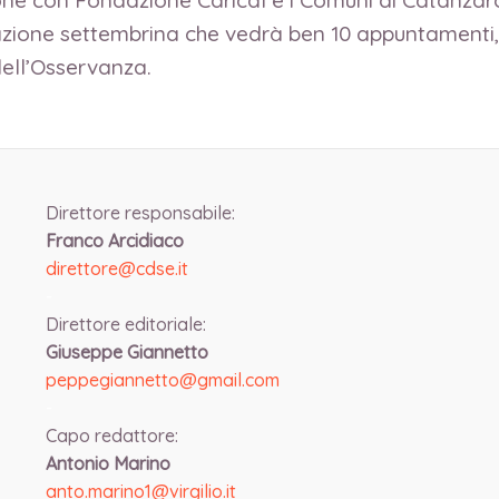
zione con Fondazione Carical e i Comuni di Catanza
ione settembrina che vedrà ben 10 appuntamenti, 
dell’Osservanza.
Direttore responsabile:
Franco Arcidiaco
direttore@cdse.it
-
Direttore editoriale:
Giuseppe Giannetto
peppegiannetto@gmail.com
-
Capo redattore:
Antonio Marino
anto.marino1@virgilio.it