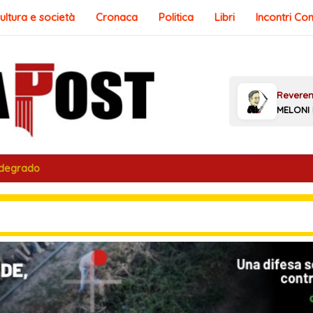
ultura e società
Cronaca
Politica
Libri
Incontri Co
 degrado