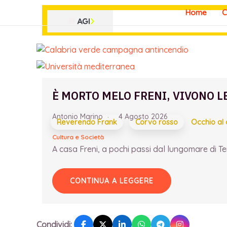
Vai
Home
C
al
contenuto
È MORTO MELO FRENI, VIVONO L
Antonio Marino
4 Agosto 2026
Reverendo Frank
Corvo rosso
Occhio al
Cultura e Società
A casa Freni, a pochi passi dal lungomare di Term
CONTINUA A LEGGERE
Condividi: