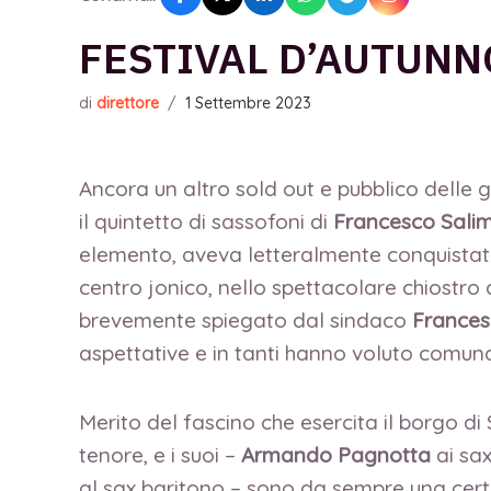
FESTIVAL D’AUTUNNO
di
direttore
/
1 Settembre 2023
Ancora un altro sold out e pubblico delle gr
il quintetto di sassofoni di
Francesco Sali
elemento, aveva letteralmente conquistato i
centro jonico, nello spettacolare chiostr
brevemente spiegato dal sindaco
Frances
aspettative e in tanti hanno voluto comunqu
Merito del fascino che esercita il borgo d
tenore, e i suoi –
Armando Pagnotta
ai sax
al sax baritono – sono da sempre una certe