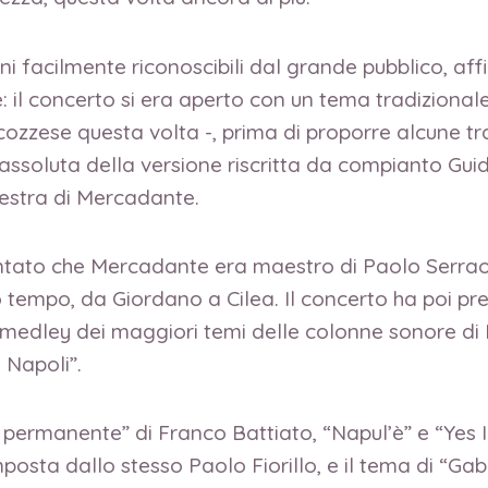
ani facilmente riconoscibili dal grande pubblico, af
il concerto si era aperto con un tema tradizionale
cozzese questa volta -, prima di proporre alcune tr
a assoluta della versione riscritta da compianto Gu
estra di Mercadante.
ntato che Mercadante era maestro di Paolo Serrao, 
tempo, da Giordano a Cilea. Il concerto ha poi pres
 medley dei maggiori temi delle colonne sonore di 
Napoli”.
tà permanente” di Franco Battiato, “Napul’è” e “Yes 
mposta dallo stesso Paolo Fiorillo, e il tema di “Gab