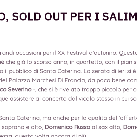
, SOLD OUT PER I SALI
andi occasioni per il XX Festival d’autunno. Questa 
me
che già lo scorso anno, in quartetto, con il pia
l pubblico di Santa Caterina. La serata di ieri si è
o del Palazzo Marchesi Di Francia, da poco bene c
co Severino
-, che si è rivelato troppo piccolo per 
e assistere al concerto dal vicolo stesso in cui so
i Santa Caterina, ma anche per la qualità dell’offer
 soprano e alto,
Domenico Russo
al sax alto,
Dom
zza, questa volta ancora di più.