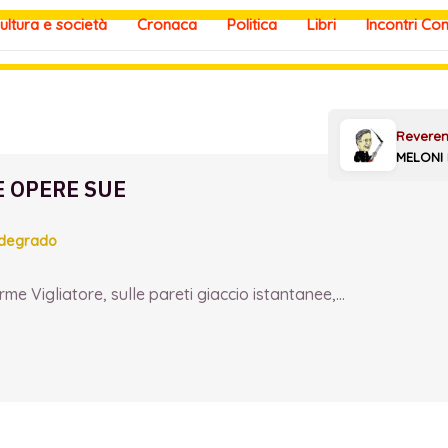
ultura e società
Cronaca
Politica
Libri
Incontri Co
E OPERE SUE
 degrado
e Vigliatore, sulle pareti giaccio istantanee,...