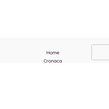
Home
Cronaca
Politica
Cultura e società
Corvo rosso
Reverendo Frank
Libri