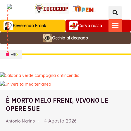
Vai
al
contenuto
Reverendo Frank
Corvo rosso
MAIN
Occhio al degrado
MENU
È MORTO MELO FRENI, VIVONO LE
OPERE SUE
4 Agosto 2026
Antonio Marino