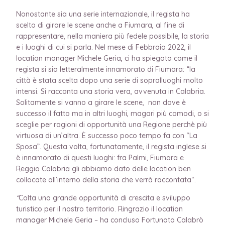
Nonostante sia una serie internazionale, il regista ha
scelto di girare le scene anche a Fiumara, al fine di
rappresentare, nella maniera più fedele possibile, la storia
e i luoghi di cui si parla. Nel mese di Febbraio 2022, il
location manager Michele Geria, ci ha spiegato come il
regista si sia letteralmente innamorato di Fiumara: “la
città è stata scelta dopo una serie di sopralluoghi molto
intensi. Si racconta una storia vera, avvenuta in Calabria.
Solitamente si vanno a girare le scene, non dove è
successo il fatto ma in altri luoghi, magari più comodi, o si
sceglie per ragioni di opportunità una Regione perchè più
virtuosa di un’altra. È successo poco tempo fa con “La
Sposa”. Questa volta, fortunatamente, il regista inglese si
è innamorato di questi luoghi: fra Palmi, Fiumara e
Reggio Calabria gli abbiamo dato delle location ben
collocate all’interno della storia che verrà raccontata“.
“
Colta una grande opportunità di crescita e sviluppo
turistico per il nostro territorio. Ringrazio il location
manager Michele Geria – ha concluso Fortunato Calabrò