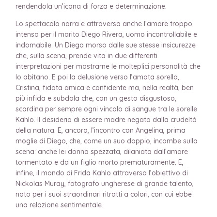
rendendola un’icona di forza e determinazione.
Lo spettacolo narra e attraversa anche l’amore troppo
intenso per il marito Diego Rivera, uomo incontrollabile e
indomabile. Un Diego morso dalle sue stesse insicurezze
che, sulla scena, prende vita in due differenti
interpretazioni per mostrarne le molteplici personalità che
lo abitano. E poi la delusione verso l’amata sorella,
Cristina, fidata amica e confidente ma, nella realtà, ben
più infida e subdola che, con un gesto disgustoso,
scardina per sempre ogni vincolo di sangue tra le sorelle
Kahlo. Il desiderio di essere madre negato dalla crudeltà
della natura. E, ancora, l’incontro con Angelina, prima
moglie di Diego, che, come un suo doppio, incombe sulla
scena: anche lei donna spezzata, dilaniata dall’amore
tormentato e da un figlio morto prematuramente. E,
infine, il mondo di Frida Kahlo attraverso l’obiettivo di
Nickolas Muray, fotografo ungherese di grande talento,
noto per i suoi straordinari ritratti a colori, con cui ebbe
una relazione sentimentale.