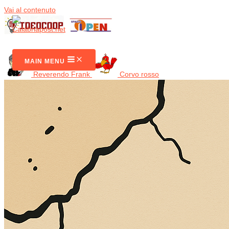
Vai al contenuto
CalabriaPost
MAIN MENU
Reverendo Frank
Corvo rosso