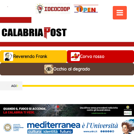
Vai
al
contenuto
MAIN
MEN
Reverendo Frank
Corvo rosso
Occhio al degrado