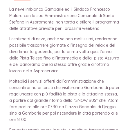
La neve imbianca Gambarie ed il Sindaco Francesco
Malara con la sua Amministrazione Comunale di Santo
Stefano in Aspromonte, non tarda a stilare il programma
delle attrattive previste per i prossimi weekend.
I centimetri di neve, anche se non moltissimi, renderanno
possibile trascorrere giornate all’insegna del relax e del
divertimento godendo, per la prima volta quest’anno,
della Pista Telese fino all’intermedia e della pista Azzurra
e del panorama che la stessa offre grazie all’ottimo
lavoro della Asproservice.
Molteplici i servizi offerti dall’amministrazione che
consentiranno ai turisti che visiteranno Gambarie di poter
raggiungere con più facilità la pista e la cittadina stessa,
a partire dal grande ritorno dello “SNOW BUS” che Atam
farà partire alle ore 07.30 da Piazza Garibaldi di Reggio
sino a Gambarie per poi riscendere in città partendo alle
ore 16.00 .
Per poter raggiungere le piste, 4 minibus, trasporteranno