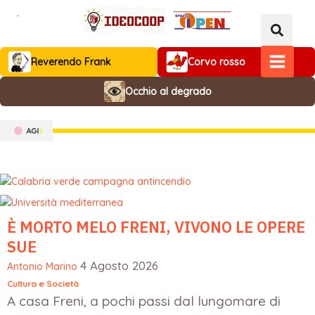
Vai
al
contenuto
Reverendo Frank
Corvo rosso
MAIN
Occhio al degrado
MENU
È MORTO MELO FRENI, VIVONO LE OPERE
SUE
4 Agosto 2026
Antonio Marino
Cultura e Società
A casa Freni, a pochi passi dal lungomare di