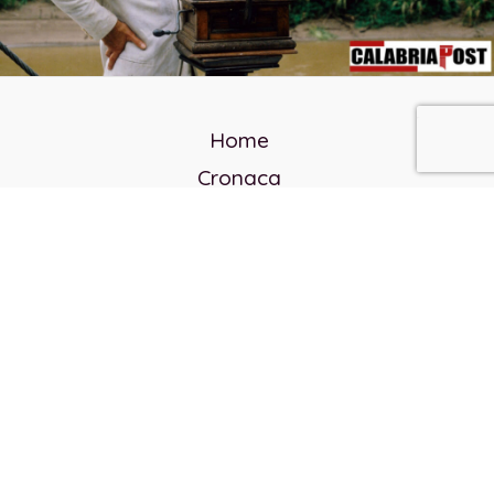
Home
Cronaca
Politica
Cultura e società
Corvo rosso
Reverendo Frank
Libri
Incontri Contemporanei
Chi siamo
Servizi