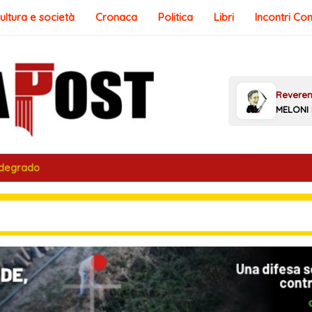
ultura e società
Cronaca
Politica
Libri
Incontri Co
 degrado