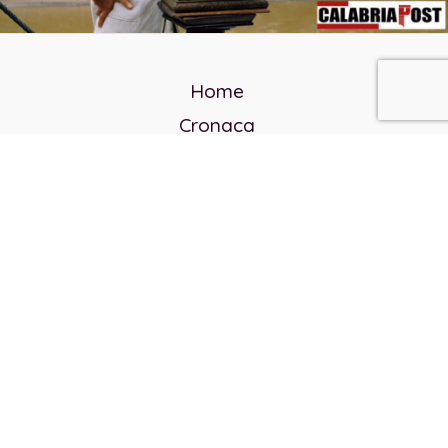
Home
Cronaca
Politica
Cultura e società
Corvo rosso
Reverendo Frank
Libri
Incontri Contemporanei
Chi siamo
Servizi
Privacy Policy