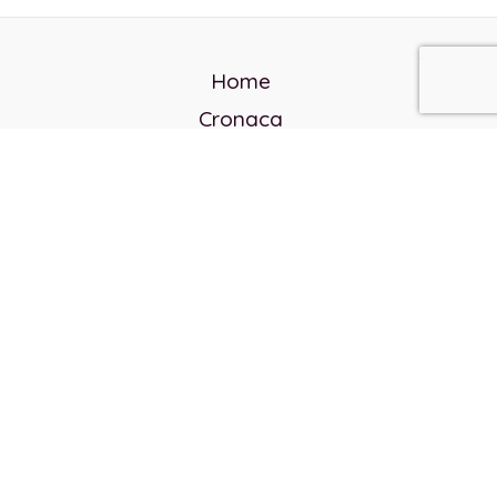
Home
Cronaca
Politica
Cultura e società
Corvo rosso
Reverendo Frank
Libri
Incontri Contemporanei
Chi siamo
Servizi
Privacy Policy
Contatti