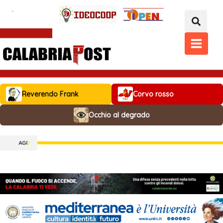
Vai
al
contenuto
MAIN
MENU
Reverendo Frank
Corvo rosso
Occhio al degrado