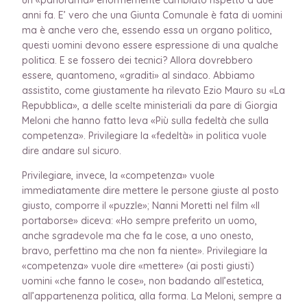
anni fa. E’ vero che una Giunta Comunale è fata di uomini
ma è anche vero che, essendo essa un organo politico,
questi uomini devono essere espressione di una qualche
politica. E se fossero dei tecnici? Allora dovrebbero
essere, quantomeno, «graditi» al sindaco. Abbiamo
assistito, come giustamente ha rilevato Ezio Mauro su «La
Repubblica», a delle scelte ministeriali da pare di Giorgia
Meloni che hanno fatto leva «Più sulla fedeltà che sulla
competenza». Privilegiare la «fedeltà» in politica vuole
dire andare sul sicuro.
Privilegiare, invece, la «competenza» vuole
immediatamente dire mettere le persone giuste al posto
giusto, comporre il «puzzle»; Nanni Moretti nel film «Il
portaborse» diceva: «Ho sempre preferito un uomo,
anche sgradevole ma che fa le cose, a uno onesto,
bravo, perfettino ma che non fa niente». Privilegiare la
«competenza» vuole dire «mettere» (ai posti giusti)
uomini «che fanno le cose», non badando all’estetica,
all’appartenenza politica, alla forma. La Meloni, sempre a