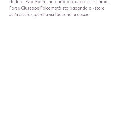
detta di Ezio Mauro, ha badato a «stare sul sicuro» …
Forse Giuseppe Falcomatà sta badando a «stare
sull’insicuro», purché «si facciano le cose».