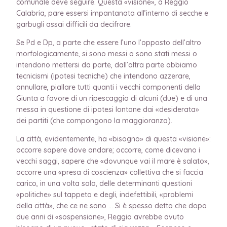
comunale deve seguire. Questa «visione», a Reggio
Calabria, pare essersi impantanata all’interno di secche e
garbugli assai difficili da decifrare.
Se Pd e Dp, a parte che essere l’uno l’opposto dell’altro
morfologicamente, si sono messi o sono stati messi o
intendono mettersi da parte, dall’altra parte abbiamo
tecnicismi (ipotesi tecniche) che intendono azzerare,
annullare, piallare tutti quanti i vecchi componenti della
Giunta a favore di un ripescaggio di alcuni (due) e di una
messa in questione di ipotesi lontane dai «desiderata»
dei partiti (che compongono la maggioranza).
La città, evidentemente, ha «bisogno» di questa «visione»:
occorre sapere dove andare; occorre, come dicevano i
vecchi saggi, sapere che «dovunque vai il mare è salato»,
occorre una «presa di coscienza» collettiva che si faccia
carico, in una volta sola, delle determinanti questioni
«politiche» sul tappeto e degli, indefettibili, «problemi
della città», che ce ne sono … Si è spesso detto che dopo
due anni di «sospensione», Reggio avrebbe avuto