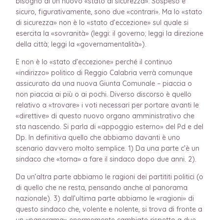
bisogno di un nuovo «stato di sicurezza». Sospeso e
sicuro, figurativamente, sono due «contrari». Ma lo «stato
di sicurezza» non è lo «stato d’eccezione» sul quale si
esercita la «sovranità» (leggi: il governo; leggi la direzione
della città; leggi la «governamentalità»).
E non è lo «stato d’eccezione» perché il continuo
«indirizzo» politico di Reggio Calabria verrà comunque
assicurato da una nuova Giunta Comunale – piaccia o
non piaccia ai più o ai pochi. Diverso discorso è quello
relativo a «trovare» i voti necessari per portare avanti le
«direttive» di questo nuovo organo amministrativo che
sta nascendo. Si parla di «appoggio esterno» del Pd e del
Dp. In definitiva quello che abbiamo davanti è uno
scenario davvero molto semplice. 1) Da una parte c’è un
sindaco che «torna» a fare il sindaco dopo due anni. 2).
Da un’altra parte abbiamo le ragioni dei partititi politici (o
di quello che ne resta, pensando anche al panorama
nazionale). 3) dall’ultima parte abbiamo le «ragioni» di
questo sindaco che, volente e nolente, si trova di fronte a
un «panorama» enormemente cambiato rispetto a due