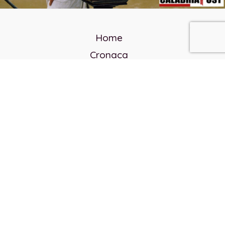
Home
Cronaca
Politica
Cultura e società
Corvo rosso
Reverendo Frank
Libri
Incontri Contemporanei
Chi siamo
Servizi
Privacy Policy