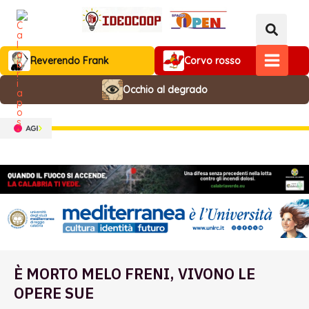
Vai
al
contenuto
Reverendo Frank
Corvo rosso
MAIN
Occhio al degrado
MENU
È MORTO MELO FRENI, VIVONO LE
OPERE SUE