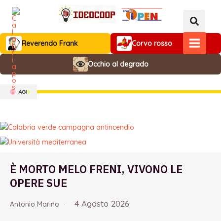
Vai
al
contenuto
Reverendo Frank
Corvo rosso
MAIN
Occhio al degrado
MENU
È MORTO MELO FRENI, VIVONO LE
OPERE SUE
4 Agosto 2026
Antonio Marino