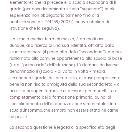
elementare) che la precede e la scuola secondaria di II
grado (per anni denominata scuola “superiore”) quale
esperienza non obbligatoria (almeno fino alla
pubblicazione del DM 139/2007 (Il nuovo obbligo di
istruzione che la seguiva).
La scuola media, terra di mezzo, è da molti anni,
dunque, alla ricerca di una sua identità, attratta dalla
scuola superiore (il piano alto della “secondaria”), ma poi
richiamata alla comune appartenenza alla scuola di base
(il c.d. “primo ciclo” dell’istruzione). L’alternarsi di diverse
denominazioni (scuola – di volta in volta – media,
secondaria I grado, del primo ciclo, di base) rappresenta
bene la non risolta ambiguità della sua secondarietà – di
accesso ai saperi formali e al pensare per modelli – o di
completamento della formazione primaria, quindi di
consolidamento dell’alfabetizzazione strumentale. Una
scuola ,insomma,che sembra non essere stata né carne
né pesce.
La seconda questione è legata alla specifica età degli