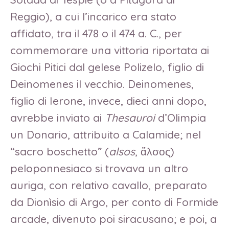
Reggio), a cui l’incarico era stato
affidato, tra il 478 o il 474 a. C., per
commemorare una vittoria riportata ai
Giochi Pitici dal gelese Polizelo, figlio di
Deinomenes il vecchio. Deinomenes,
figlio di Ierone, invece, dieci anni dopo,
avrebbe inviato ai
Thesauroi
d’Olimpia
un Donario, attribuito a Calamide; nel
“sacro boschetto” (
alsos
, ἄλσος)
peloponnesiaco si trovava un altro
auriga, con relativo cavallo, preparato
da Dionìsio di Argo, per conto di Formide
arcade, divenuto poi siracusano; e poi, a