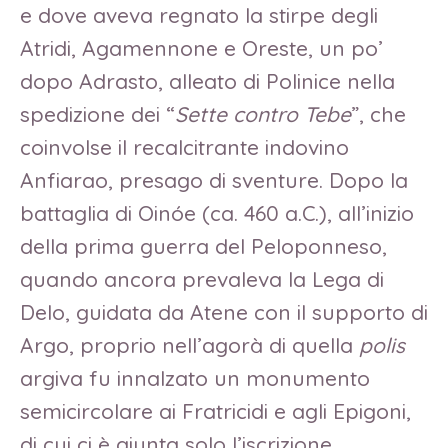
e dove aveva regnato la stirpe degli
Atridi, Agamennone e Oreste, un po’
dopo Adrasto, alleato di Polinice nella
spedizione dei “
Sette contro Tebe
”, che
coinvolse il recalcitrante indovino
Anfiarao, presago di sventure. Dopo la
battaglia di Oinóe (ca. 460 a.C.), all’inizio
della prima guerra del Peloponneso,
quando ancora prevaleva la Lega di
Delo, guidata da Atene con il supporto di
Argo, proprio nell’agorà di quella
polis
argiva fu innalzato un monumento
semicircolare ai Fratricidi e agli Epigoni,
di cui ci è giunta solo l’iscrizione