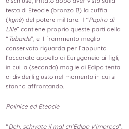
dischiuse, irritato dopo aver visto sulla
testa di Eteocle (bronzo B) la cuffia
(
kynè
) del potere militare. Il “
Papiro di
Lille
” contiene proprio queste parti della
“
Tebaide
”, e il frammento meglio
conservato riguarda per l’appunto
l’accorato appello di Euryganeia ai figli,
in cui la (seconda) moglie di Edipo tenta
di dividerli giusto nel momento in cui si
stanno affrontando.
Polinice ed Eteocle
“
Deh, schivate il mal ch’Edipo v’impreco
”,