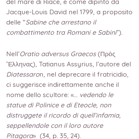
del mare di Riace, e come dipinto da
Jacque-Louis David nel 1799, a proposito
delle “
Sabine che arrestano il
combattimento tra Romani e Sabini
”).
Nell’
Oratio adversus Graecos
(Πρὸς
Ἕλληνας), Tatianus Assyrius, l’autore del
Diatessaro
n, nel deprecare il fratricidio,
ci suggerisce indirettamente anche il
nome dello scultore: «…
vedendo le
statue di Polinice e di Eteocle, non
distruggete il ricordo di quell’infamia,
seppellendole con il loro autore
Pitagora
» (34, p. 35, 24).