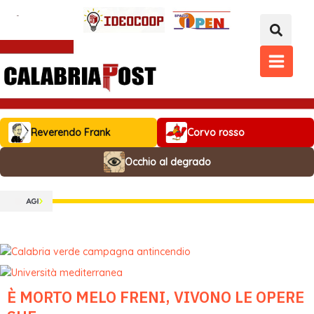
Vai
al
contenuto
MAIN
MENU
Reverendo Frank
Corvo rosso
Occhio al degrado
È MORTO MELO FRENI, VIVONO LE OPERE