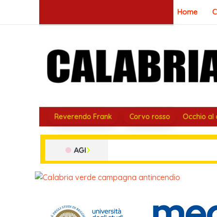
Vai
Home
C
al
contenuto
Reverendo Frank
Corvo rosso
Occhio al