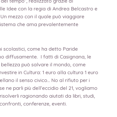
del tempo”, realizzato grazie al
le Idee con la regia di Andrea Belcastro e
. Un mezzo con il quale può viaggiare
un sistema che ama prevalentemente
mi scolastici, come ha detto Paride
 diffusamente. I fatti di Casignana, le
a bellezza può salvare il mondo, come
estire in Cultura: 1 euro alla cultura 1 euro
lano il senso civico… No al rifiuto per i
se ne parli più dell’eccidio del 21, vogliamo
solverli ragionando aiutati da libri, studi,
i, confronti, conferenze, eventi.