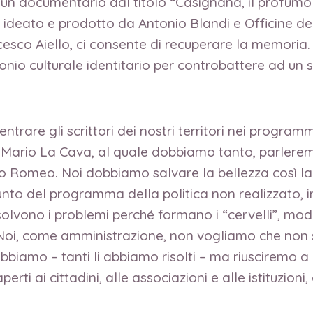
a un documentario dal titolo “Casignana, il profumo 
ideato e prodotto da Antonio Blandi e Officine del
cesco Aiello, ci consente di recuperare la memoria
imonio culturale identitario per controbattere ad 
ntrare gli scrittori dei nostri territori nei program
i Mario La Cava, al quale dobbiamo tanto, parleremo
ico Romeo. Noi dobbiamo salvare la bellezza così l
punto del programma della politica non realizzato, inv
solvono i problemi perché formano i “cervelli”, model
ità. Noi, come amministrazione, non vogliamo che non 
biamo – tanti li abbiamo risolti – ma riusciremo a ri
aperti ai cittadini, alle associazioni e alle istituzion